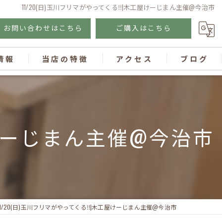
11/20(日)玉川フリマがやってくる‼︎|木工屋けーじまん主催@今治市
お問い合わせはこちら
ご購入はこちら
情報
当店の特徴
アクセス
ブログ
テーブル
イス
屋けーじまん主催@今治市
無垢材
オリジナル
キッチン
11/20(日)玉川フリマがやってくる‼︎|木工屋けーじまん主催@今治市