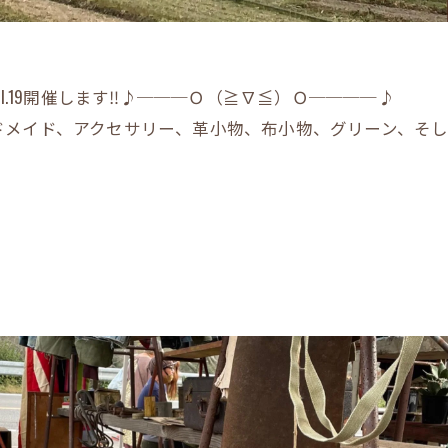
vol.19開催します‼︎♪───Ｏ（≧∇≦）Ｏ────♪
ドメイド、アクセサリー、革小物、布小物、グリーン、そ