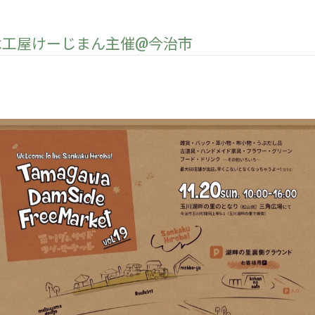
︎|木工屋けーじまん主催@今治市