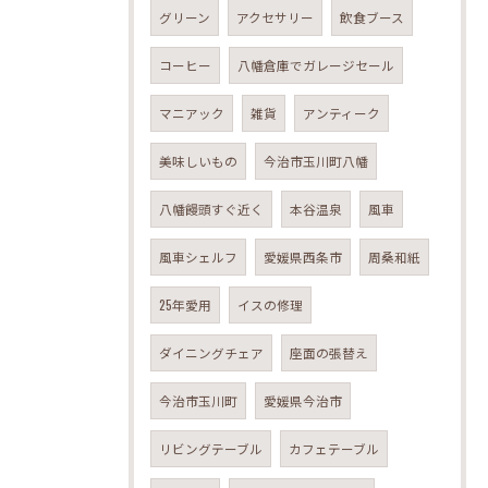
グリーン
アクセサリー
飲食ブース
コーヒー
八幡倉庫でガレージセール
マニアック
雑貨
アンティーク
美味しいもの
今治市玉川町八幡
八幡饅頭すぐ近く
本谷温泉
風車
風車シェルフ
愛媛県西条市
周桑和紙
25年愛用
イスの修理
ダイニングチェア
座面の張替え
今治市玉川町
愛媛県今治市
リビングテーブル
カフェテーブル