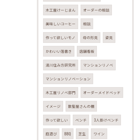
木工屋けーじまん
オーダーの相談
美味しいコーヒー
相談
作って欲しいモノ
母の形見
姿見
かわいい落書き
店舗看板
湯川住み方研究所
マンションリノベ
マンションリノベーション
木工屋リノベ部門
オーダーメイドベッド
イメージ
散髪屋さんの棚
作って欲しい
ベンチ
3人掛けベンチ
庭遊び
BBQ
芝生
ワイン