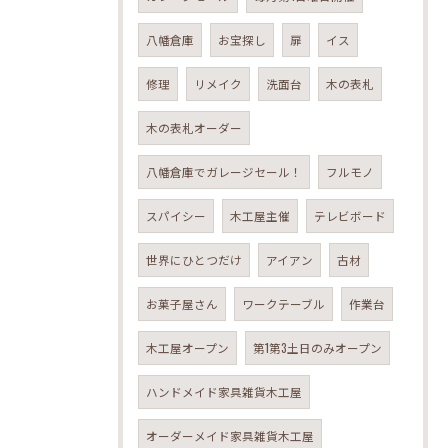
八幡倉庫
お宝探し
扉
イス
修理
リメイク
洗面台
木の表札
木の表札オーダー
八幡倉庫でガレージセール！
フルモノ
スパイシー
木工屋主催
テレビボード
世界にひとつだけ
アイアン
古材
お菓子屋さん
ワークテーブル
作業台
木工屋オープン
第1第3土日のみオープン
ハンドメイド家具雑貨木工屋
オーダーメイド家具雑貨木工屋