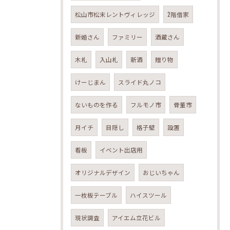
松山市松末レントヴィレッジ
2階借家
新婚さん
ファミリー
酒蔵さん
木札
入山札
新酒
贈り物
けーじまん
スライド丸ノコ
ないものを作る
フルモノ市
骨董市
月イチ
目隠し
格子壁
設置
看板
イベント出店用
オリジナルデザイン
おじいちゃん
一枚板テーブル
ハイスツール
現状調査
アイエム立花ビル