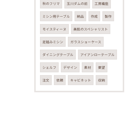
秋のフリマ
玉川ダムの前
工房織座
ミシン用テーブル
納品
作成
製作
モイスティーヌ
美肌のスペシャリスト
足踏みミシン
ガラスショーケース
ダイニングテーブル
アイアンローテーブル
シェルフ
デザイン
素材
要望
注文
依頼
キャビネット
収納