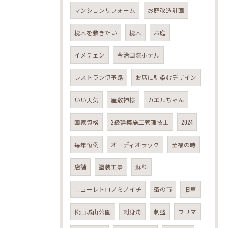
マンションリフォーム
お庭改造計画
枕木を敷きたい
枕木
お庭
イメチェン
今治国際ホテル
レストラン伊予路
お店に馴染むデザイン
いい天気
屋敷神様
カエルちゃん
国家資格
2級建築施工管理技士
2024
毎年恒例
オーディオラック
至福の時
店舗
塗装工事
蘇り
ニューレトロノミノイチ
蚤の市
旧車
松山城山公園
刺身舟
刺盛
フリマ